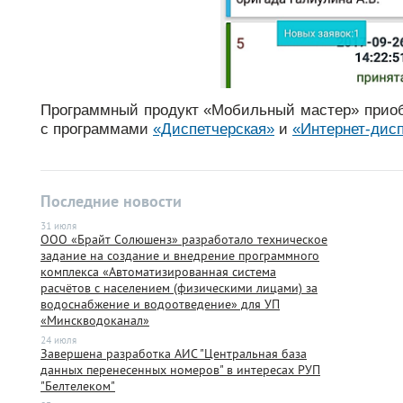
Программный продукт «Мобильный мастер» приоб
с программами
«Диспетчерская»
и
«Интернет-дис
Последние новости
31 июля
ООО «Брайт Солюшенз» разработало техническое
задание на создание и внедрение программного
комплекса «Автоматизированная система
расчётов с населением (физическими лицами) за
водоснабжение и водоотведение» для УП
«Минскводоканал»
24 июля
Завершена разработка АИС "Центральная база
данных перенесенных номеров" в интересах РУП
"Белтелеком"