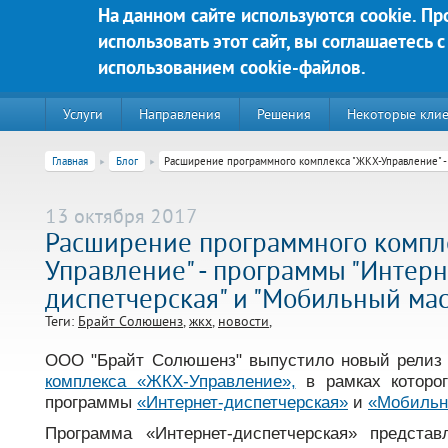
Перейти к основному содержанию
На данном сайте используются cookie. П
использовать этот сайт, вы соглашаетесь с
Яркие решения для Вашего у
использованием cookie-файлов.
Услуги
Направления
Решения
Некоторые кли
Главная
Блог
Расширение программного комплекса "ЖКХ-Управление" - 
13 октября 2017
Расширение программного компл
Управление" - программы "Интерн
диспетчерская" и "Мобильный мас
Теги:
Брайт Солюшенз
жкх
новости
ООО "Брайт Солюшенз" выпустило новый релиз
220020, г. Минск, пр-т Победителей д. 89, корп. 3, этаж 5, пом
комплекса «ЖКХ-Управление»,
в рамках которо
программы
«Интернет-диспетчерская»
и
«Мобильн
Контакты:
Техническая поддержка:
Программа «Интернет-диспетчерская» представ
тел.:+375 (44) 555-90-25