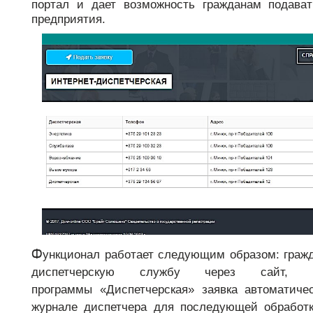
портал и дает возможность гражданам подават
support@bs-solutions.by
предприятия.
Приемная
+375 (44) 555-10-92
contact@bs-solutions.by
Бухгалтерия
+375 (44) 555-39-05
buh@bs-solutions.by
Ф
ункционал работает следующим образом: гражд
диспетчерскую службу через сайт,
программы «Диспетчерская» заявка автоматичес
журнале диспетчера для последующей обработ