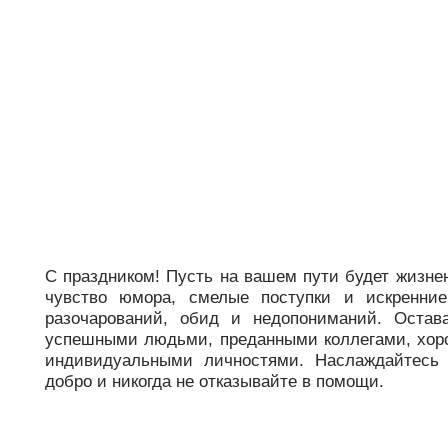
support@bs-solutions.by
Приемная
+375 (44) 555-10-92
contact@bs-solutions.by
Бухгалтерия
+375 (44) 555-39-05
buh@bs-solutions.by
С праздником! Пусть на вашем пути будет жизнен
чувство юмора, смелые поступки и искренние
разочарований, обид и недопониманий. Оста
успешными людьми, преданными коллегами, хо
индивидуальными личностями. Наслаждайтесь
добро и никогда не отказывайте в помощи.