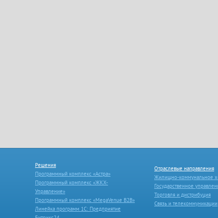
Решения
Отраслевые направления
Программный комплекс «Астра»
Жилищно-коммунальное х
Программный комплекс «ЖКХ-
Государственное управлен
Управление»
Торговля и дистрибуция
Программный комплекс «MegaVenue B2B»
Связь и телекоммуникации
Линейка программ 1С: Предприятие
Битрикс24