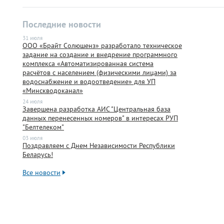
Последние новости
31 июля
ООО «Брайт Солюшенз» разработало техническое
задание на создание и внедрение программного
комплекса «Автоматизированная система
расчётов с населением (физическими лицами) за
водоснабжение и водоотведение» для УП
«Минскводоканал»
24 июля
Завершена разработка АИС "Центральная база
данных перенесенных номеров" в интересах РУП
"Белтелеком"
03 июля
Поздравляем с Днем Независимости Республики
Беларусь!
Все новости