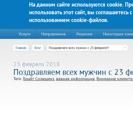
Перейти к основному содержанию
На данном сайте используются cookie. П
использовать этот сайт, вы соглашаетесь с
Яркие решения для Вашего у
использованием cookie-файлов.
Услуги
Направления
Решения
Некоторые кли
Главная
Блог
Поздравляем всех мужчин с 23 февраля!!!
23 февраля 2018
Поздравляем всех мужчин с 23 фе
Теги:
Брайт Солюшенз
важная информация
Вниманию клиенто
220020, г. Минск, пр-т Победителей д. 89, корп. 3, этаж 5, пом
Контакты:
Техническая поддержка:
тел.:+375 (44) 555-90-25