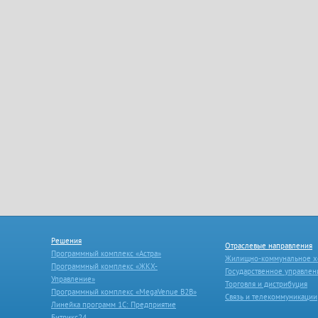
Решения
Отраслевые направления
Программный комплекс «Астра»
Жилищно-коммунальное х
Программный комплекс «ЖКХ-
Государственное управлен
Управление»
Торговля и дистрибуция
Программный комплекс «MegaVenue B2B»
Связь и телекоммуникации
Линейка программ 1С: Предприятие
Битрикс24