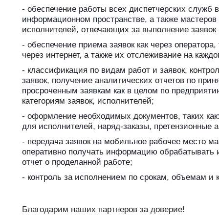
- обеспечение работы всех диспетчерских служб 
support@bs-solutions.by
Приемная
информационном пространстве, а также мастеров 
+375 (44) 555-10-92
исполнителей, отвечающих за выполнение заявок 
contact@bs-solutions.by
Бухгалтерия
- обеспечение приема заявок как через оператора,
+375 (44) 555-39-05
через интернет, а также их отслеживание на кажд
buh@bs-solutions.by
- классификация по видам работ и заявок, контро
заявок, получение аналитических отчетов по при
просроченным заявкам как в целом по предприяти
категориям заявок, исполнителей;
- оформление необходимых документов, таких ка
для исполнителей, наряд-заказы, претензионные а
- передача заявок на мобильное рабочее место ма
оперативно получать информацию обрабатывать 
отчет о проделанной работе;
- контроль за исполнением по срокам, объемам и к
Благодарим наших партнеров за доверие!