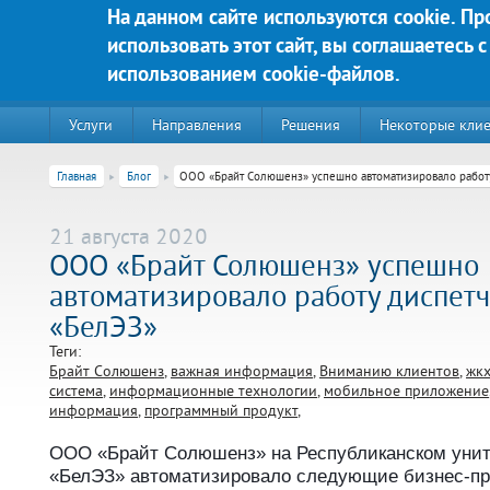
Перейти к основному содержанию
На данном сайте используются cookie. П
использовать этот сайт, вы соглашаетесь с
Яркие решения для Вашего у
использованием cookie-файлов.
Услуги
Направления
Решения
Некоторые кли
Главная
Блог
ООО «Брайт Солюшенз» успешно автоматизировало работ
21 августа 2020
ООО «Брайт Солюшенз» успешно
автоматизировало работу диспет
«БелЭЗ»
Теги:
Брайт Солюшенз
важная информация
Вниманию клиентов
жк
система
информационные технологии
мобильное приложение
220020, г. Минск, пр-т Победителей д. 89, корп. 3, этаж 5, пом
информация
программный продукт
Контакты:
ООО «Брайт Солюшенз» на Республиканском уни
Техническая поддержка:
«БелЭЗ» автоматизировало следующие бизнес-пр
тел.:+375 (44) 555-90-25