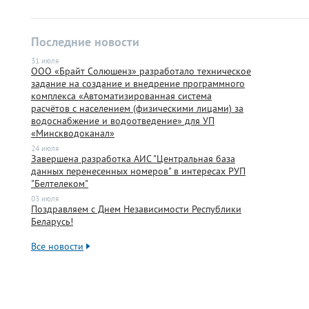
Последние новости
31 июля
ООО «Брайт Солюшенз» разработало техническое
задание на создание и внедрение программного
комплекса «Автоматизированная система
расчётов с населением (физическими лицами) за
водоснабжение и водоотведение» для УП
«Минскводоканал»
24 июля
Завершена разработка АИС "Центральная база
данных перенесенных номеров" в интересах РУП
"Белтелеком"
03 июля
Поздравляем с Днем Независимости Республики
Беларусь!
Все новости