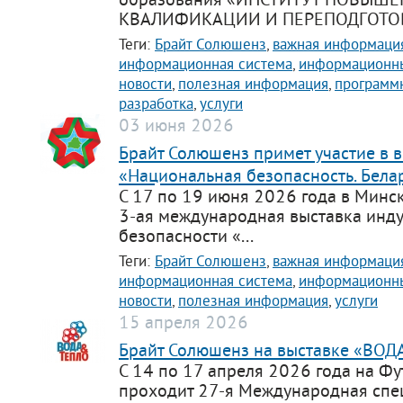
КВАЛИФИКАЦИИ И ПЕРЕПОДГОТОВ
Теги:
Брайт Солюшенз
,
важная информаци
информационная система
,
информационны
новости
,
полезная информация
,
программ
разработка
,
услуги
03 июня 2026
Брайт Солюшенз примет участие в 
«Национальная безопасность. Бела
С 17 по 19 июня 2026 года в Минс
3-ая международная выставка инд
безопасности «...
Теги:
Брайт Солюшенз
,
важная информаци
информационная система
,
информационны
новости
,
полезная информация
,
услуги
15 апреля 2026
Брайт Солюшенз на выставке «ВОД
С 14 по 17 апреля 2026 года на Ф
проходит 27-я Международная сп