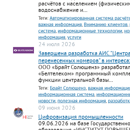
расчётов с населением (физически
support@bs-solutions.by
водоснабжение и...
Приемная
+375 (44) 555-10-92
Теги:
Автоматизированная система расчёт
contact@bs-solutions.by
важная информация
,
Вниманию клиентов
,
Бухгалтерия
система
,
информационные технологии
,
но
+375 (44) 555-39-05
buh@bs-solutions.by
информация
,
услуги
24 июля 2026
Завершена разработка АИС "Центр
перенесенных номеров" в интереса
ООО «Брайт Солюшенз» разработал
«Белтелеком» программный компле
функции центральной базы...
Теги:
Брайт Солюшенз
,
важная информаци
информационная система
,
информационны
новости
,
полезная информация
,
разработк
09 июня 2026
Цифровизация промышленности
09.06.2026 на базе Государственн
образования «ИНСТИТУТ ПОВЫШ