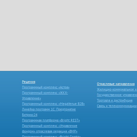
Решения
Отраслевые направления
Программный комплекс «Астра»
Жилищно-коммунальное х
Программный комплекс «ЖКХ-
Государственное управлен
Управление»
Торговля и дистрибуция
Программный комплекс «MegaVenue B2B»
Связь и телекоммуникации
Линейка программ 1С: Предприятие
Битрикс24
Программная платформа «Bright REST»
Программный комплекс «Управление
фондом» отраслевая редакция «ВМР»
Программный комплекс «Bright Crypto»