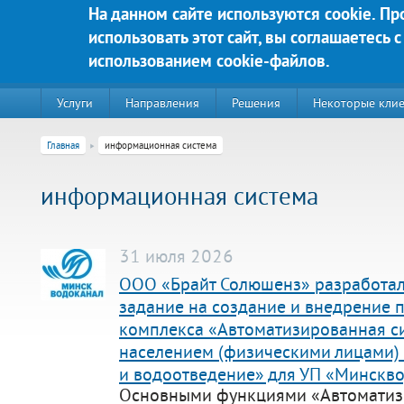
Перейти к основному содержанию
На данном сайте используются cookie. П
использовать этот сайт, вы соглашаетесь с
Яркие решения для Вашего у
использованием cookie-файлов.
Услуги
Направления
Решения
Некоторые кли
Главная
информационная система
информационная система
31 июля 2026
ООО «Брайт Солюшенз» разработал
задание на создание и внедрение 
комплекса «Автоматизированная си
220020, г. Минск, пр-т Победителей д. 89, корп. 3, этаж 5, пом
населением (физическими лицами)
Контакты:
и водоотведение» для УП «Минскв
Техническая поддержка:
Основными функциями «Автоматиз
тел.:+375 (44) 555-90-25