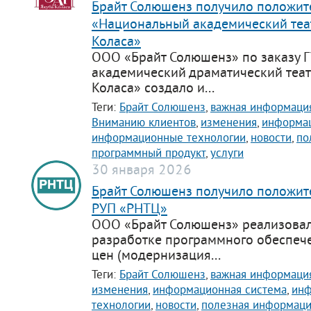
Брайт Солюшенз получило положите
«Национальный академический теа
Коласа»
ООО «Брайт Солюшенз» по заказу 
академический драматический теат
Коласа» создало и...
Теги:
Брайт Солюшенз
,
важная информаци
Вниманию клиентов
,
изменения
,
информац
информационные технологии
,
новости
,
по
программный продукт
,
услуги
30 января 2026
Брайт Солюшенз получило положит
РУП «РНТЦ»
ООО «Брайт Солюшенз» реализовал
разработке программного обеспеч
цен (модернизация...
Теги:
Брайт Солюшенз
,
важная информаци
изменения
,
информационная система
,
ин
технологии
,
новости
,
полезная информац