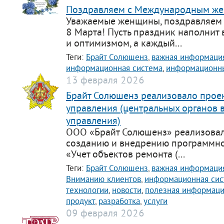
Поздравляем с Международным же
Уважаемые женщины, поздравляем
8 Марта! Пусть праздник наполнит 
и оптимизмом, а каждый...
Теги:
Брайт Солюшенз
,
важная информаци
информационная система
,
информационны
13 февраля 2026
Брайт Солюшенз реализовало прое
управления (центральных органов 
управления)
ООО «Брайт Солюшенз» реализовал
созданию и внедрению программно
«Учет объектов ремонта (...
Теги:
Брайт Солюшенз
,
важная информаци
Вниманию клиентов
,
информационная сис
технологии
,
новости
,
полезная информац
продукт
,
разработка
,
услуги
09 февраля 2026