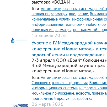
выставка «ВОДА И...
Теги:
Автоматизированная система расчёт
важная информация
,
внедрение
,
Вниманию
коммунальные услуги
,
информационная с
информационные технологии
,
мобильное
полезная информация
,
программный прод
13 апреля 2026
Участие в IV Международной научн
конференции «Новые методы и тех
водоснабжении и водоотведении»
2-3 апреля ООО «Брайт Солюшенз» 
4-ой Международной научно-прак
конференции «Новые методы...
Теги:
Автоматизированная система расчёт
Солюшенз
,
важная информация
,
Вниманию
информационная система
,
информационны
мобильное приложение
,
новости
,
полезна
программный продукт
,
разработка
06 марта 2026