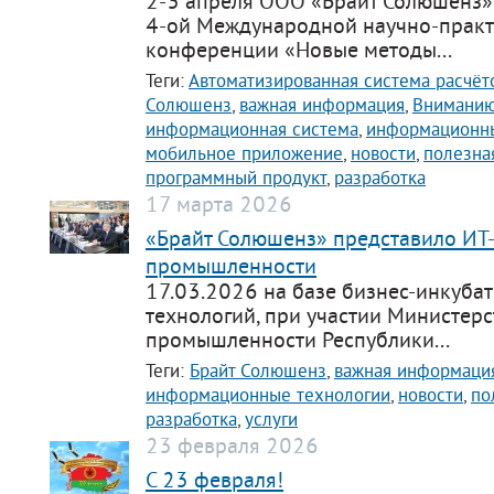
2-3 апреля ООО «Брайт Солюшенз» 
4-ой Международной научно-прак
конференции «Новые методы...
Теги:
Автоматизированная система расчёт
Солюшенз
,
важная информация
,
Вниманию
информационная система
,
информационны
мобильное приложение
,
новости
,
полезна
программный продукт
,
разработка
17 марта 2026
«Брайт Солюшенз» представило ИТ
промышленности
17.03.2026 на базе бизнес-инкуба
технологий, при участии Министерс
промышленности Республики...
Теги:
Брайт Солюшенз
,
важная информаци
информационные технологии
,
новости
,
по
разработка
,
услуги
23 февраля 2026
C 23 февраля!