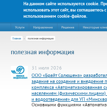
Перейти к основному содержанию
На данном сайте используются cookie. П
использовать этот сайт, вы соглашаетесь с
Яркие решения для Вашего у
использованием cookie-файлов.
Услуги
Направления
Решения
Некоторые кли
Главная
полезная информация
полезная информация
31 июля 2026
ООО «Брайт Солюшенз» разработал
задание на создание и внедрение 
комплекса «Автоматизированная си
220020, г. Минск, пр-т Победителей д. 89, корп. 3, этаж 5, пом
населением (физическими лицами)
Контакты:
и водоотведение» для УП «Минскв
Техническая поддержка:
Основными функциями «Автоматиз
тел.:+375 (44) 555-90-25