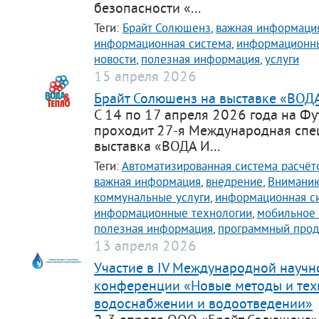
безопасности «...
Теги:
Брайт Солюшенз
,
важная информаци
информационная система
,
информационны
новости
,
полезная информация
,
услуги
15 апреля 2026
Брайт Солюшенз на выставке «ВОД
С 14 по 17 апреля 2026 года на Ф
проходит 27-я Международная сп
выставка «ВОДА И...
Теги:
Автоматизированная система расчёт
важная информация
,
внедрение
,
Вниманию
коммунальные услуги
,
информационная с
информационные технологии
,
мобильное
полезная информация
,
программный прод
13 апреля 2026
Участие в IV Международной научн
конференции «Новые методы и тех
водоснабжении и водоотведении»