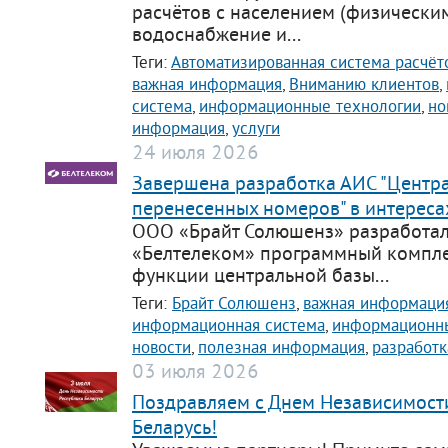
расчётов с населением (физически
support@bs-solutions.by
водоснабжение и...
Приемная
+375 (44) 555-10-92
Теги:
Автоматизированная система расчёт
contact@bs-solutions.by
важная информация
,
Вниманию клиентов
,
Бухгалтерия
система
,
информационные технологии
,
но
+375 (44) 555-39-05
buh@bs-solutions.by
информация
,
услуги
24 июля 2026
Завершена разработка АИС "Центр
перенесенных номеров" в интереса
ООО «Брайт Солюшенз» разработал
«Белтелеком» программный компле
функции центральной базы...
Теги:
Брайт Солюшенз
,
важная информаци
информационная система
,
информационны
новости
,
полезная информация
,
разработк
03 июля 2026
Поздравляем с Днем Независимост
Беларусь!