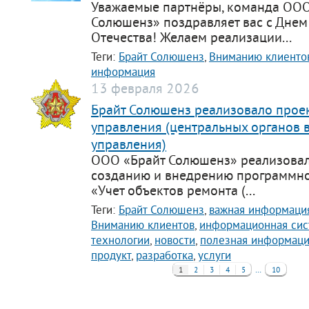
Уважаемые партнёры, команда ООО
Солюшенз» поздравляет вас с Днем
Отечества! Желаем реализации...
Теги:
Брайт Солюшенз
,
Вниманию клиенто
информация
13 февраля 2026
Брайт Солюшенз реализовало прое
управления (центральных органов 
управления)
ООО «Брайт Солюшенз» реализовал
созданию и внедрению программно
«Учет объектов ремонта (...
Теги:
Брайт Солюшенз
,
важная информаци
Вниманию клиентов
,
информационная сис
технологии
,
новости
,
полезная информац
продукт
,
разработка
,
услуги
…
1
2
3
4
5
10