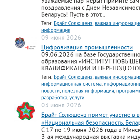
Уважаемые партнеры! Примите сам
поздравления с Днем Независимос
Беларусь! Пусть в этот...
Теги:
Брайт Солюшенз
,
важная информаци
информация
09 июня 2026
Цифровизация промышленности
09.06.2026 на базе Государственн
образования «ИНСТИТУТ ПОВЫШ
КВАЛИФИКАЦИИ И ПЕРЕПОДГОТОВ
Теги:
Брайт Солюшенз
,
важная информаци
информационная система
,
информационны
новости
,
полезная информация
,
программ
разработка
,
услуги
03 июня 2026
Брайт Солюшенз примет участие в 
«Национальная безопасность. Бела
С 17 по 19 июня 2026 года в Минс
3-ая международная выставка инд