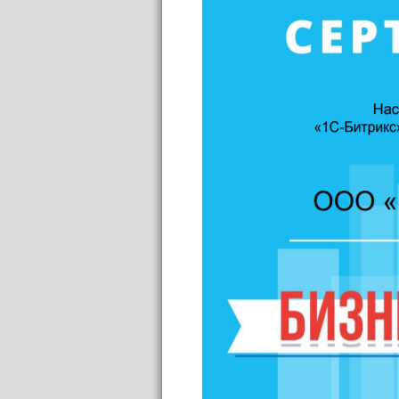
support@bs-solutions.by
Приемная
+375 (44) 555-10-92
contact@bs-solutions.by
Бухгалтерия
+375 (44) 555-39-05
buh@bs-solutions.by