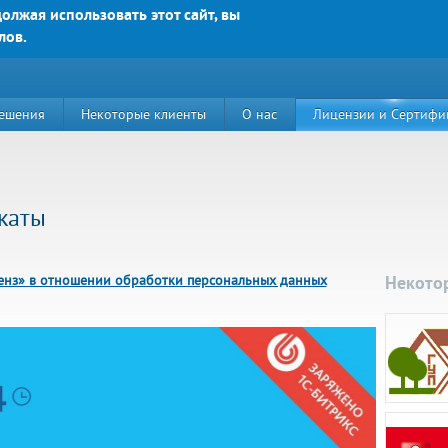
олжая использовать этот сайт, вы
лов.
Яркие решения для Вашего успеха
Email:
contact@bs-solu
E-mail
(например, mai
ешения
Некоторые клиенты
О нас
Лицензии и Сертифи
Текст сообщения:
*
каты
нз» в отношении обработки персональных данных
Некото
Какой код на картинк
й д. 89, корп. 3, этаж 5, пом. 15