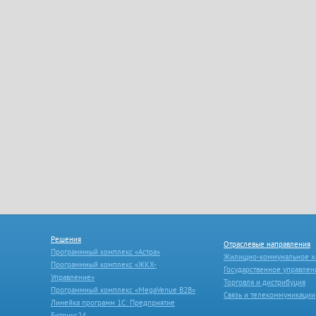
Решения
Отраслевые направления
Программный комплекс «Астра»
Жилищно-коммунальное х
Программный комплекс «ЖКХ-
Государственное управлен
Управление»
Торговля и дистрибуция
Программный комплекс «MegaVenue B2B»
Связь и телекоммуникации
Линейка программ 1С: Предприятие
Битрикс24