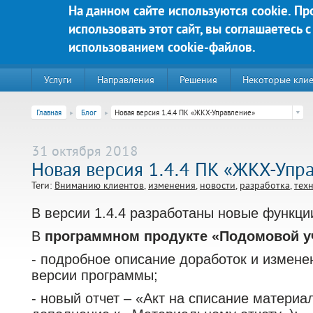
Перейти к основному содержанию
На данном сайте используются cookie. П
использовать этот сайт, вы соглашаетесь с
Яркие решения для Вашего у
использованием cookie-файлов.
Услуги
Направления
Решения
Некоторые кли
Главная
Блог
Новая версия 1.4.4 ПК «ЖКХ-Управление»
31 октября 2018
Новая версия 1.4.4 ПК «ЖКХ-Упр
Теги:
Вниманию клиентов
изменения
новости
разработка
тех
В версии 1.4.4 разработаны новые функци
В
программном продукте «Подомовой у
- подробное описание доработок и измене
220020, г. Минск, пр-т Победителей д. 89, корп. 3, этаж 5, пом
версии программы;
Контакты:
- новый отчет – «Акт на списание материа
Техническая поддержка:
тел.:+375 (44) 555-90-25