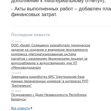
дополнение к «Материальному отчету»);
support@bs-solutions.by
- Акты выполненных работ – добавлен пл
Приемная
+375 (44) 555-10-92
финансовых затрат.
contact@bs-solutions.by
Бухгалтерия
+375 (44) 555-39-05
buh@bs-solutions.by
Последние новости
31 июля
ООО «Брайт Солюшенз» разработало техническое
задание на создание и внедрение программного
комплекса «Автоматизированная система
расчётов с населением (физическими лицами) за
водоснабжение и водоотведение» для УП
«Минскводоканал»
24 июля
Завершена разработка АИС "Центральная база
данных перенесенных номеров" в интересах РУП
"Белтелеком"
03 июля
Поздравляем с Днем Независимости Республики
Беларусь!
Все новости