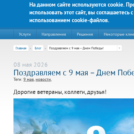
Перейти к основному содержанию
На данном сайте используются cookie. П
использовать этот сайт, вы соглашаетесь с
Яркие решения для Вашего у
использованием cookie-файлов.
Услуги
Направления
Решения
Некоторые кли
Главная
Блог
Поздравляем с 9 мая – Днем Победы!
08 мая 2026
Поздравляем с 9 мая – Днем Поб
Теги:
9 мая
новости
Дорогие ветераны, коллеги, друзья!
220020, г. Минск, пр-т Победителей д. 89, корп. 3, этаж 5, пом
Контакты:
Техническая поддержка:
тел.:+375 (44) 555-90-25