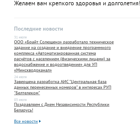
Желаем вам крепкого здоровья и долголетия
Последние новости
31 июля
ООО «Брайт Солюшенз» разработало техническое
задание на создание и внедрение программного
комплекса «Автоматизированная система
расчётов с населением (физическими лицами) за
водоснабжение и водоотведение» для УП
«Минскводоканал»
24 июля
Завершена разработка АИС "Центральная база
данных перенесенных номеров" в интересах РУП
"Белтелеком"
03 июля
Поздравляем с Днем Независимости Республики
Беларусь!
Все новости