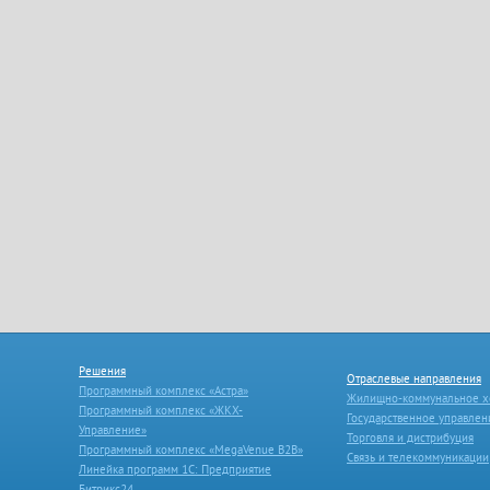
Решения
Отраслевые направления
Программный комплекс «Астра»
Жилищно-коммунальное х
Программный комплекс «ЖКХ-
Государственное управлен
Управление»
Торговля и дистрибуция
Программный комплекс «MegaVenue B2B»
Связь и телекоммуникации
Линейка программ 1С: Предприятие
Битрикс24