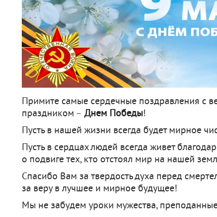
support@bs-solutions.by
Приемная
+375 (44) 555-10-92
contact@bs-solutions.by
Бухгалтерия
+375 (44) 555-39-05
buh@bs-solutions.by
Примите самые сердечные поздравления с ве
праздником –
Днем Победы
!
Пусть в нашей жизни всегда будет мирное чи
Пусть в сердцах людей всегда живет благода
о подвиге тех, кто отстоял мир на нашей земл
Спасибо Вам за твердость духа перед смерте
за веру в лучшее и мирное будущее!
Мы не забудем уроки мужества, преподанные