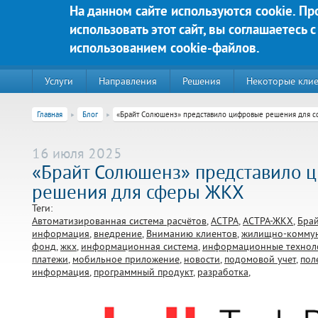
Перейти к основному содержанию
На данном сайте используются cookie. П
использовать этот сайт, вы соглашаетесь с
Яркие решения для Вашего у
использованием cookie-файлов.
Услуги
Направления
Решения
Некоторые кли
Главная
Блог
«Брайт Солюшенз» представило цифровые решения для 
16 июля 2025
«Брайт Солюшенз» представило 
решения для сферы ЖКХ
Теги:
Автоматизированная система расчётов
АСТРА
АСТРА-ЖКХ
Бра
информация
внедрение
Вниманию клиентов
жилищно-коммун
фонд
жкх
информационная система
информационные технол
платежи
мобильное приложение
новости
подомовой учет
пол
220020, г. Минск, пр-т Победителей д. 89, корп. 3, этаж 5, пом
информация
программный продукт
разработка
Контакты:
Техническая поддержка:
тел.:+375 (44) 555-90-25