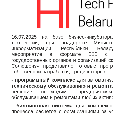
support@bs-solutions.by
Приемная
+375 (44) 555-10-92
contact@bs-solutions.by
Бухгалтерия
+375 (44) 555-39-05
buh@bs-solutions.by
16.07.2025 на базе бизнес-инкубато
технологий, при поддержке Минист
информатизации Республики Белару
мероприятие в формате B2B с пр
государственных органов и организаций 
Солюшенз» представило готовые прог
собственной разработки, среди которых:
-
программный комплекс
для автоматиз
техническому обслуживанию и ремонт
решение необходимо предприятия
обслуживанием и ремонтами любых активо
-
биллинговая система
для комплексн
процесса расчетов с организациями за у