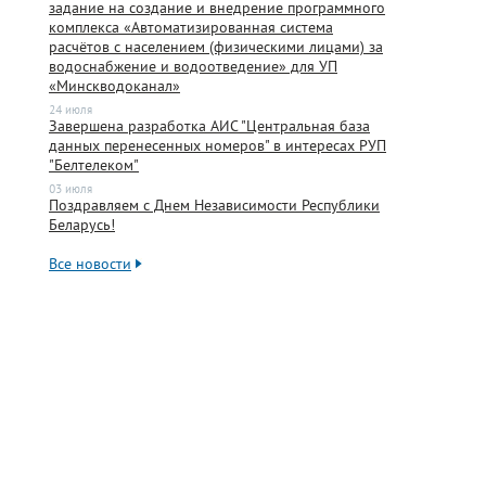
задание на создание и внедрение программного
комплекса «Автоматизированная система
расчётов с населением (физическими лицами) за
водоснабжение и водоотведение» для УП
«Минскводоканал»
24 июля
Завершена разработка АИС "Центральная база
данных перенесенных номеров" в интересах РУП
"Белтелеком"
03 июля
Поздравляем с Днем Независимости Республики
Беларусь!
Все новости