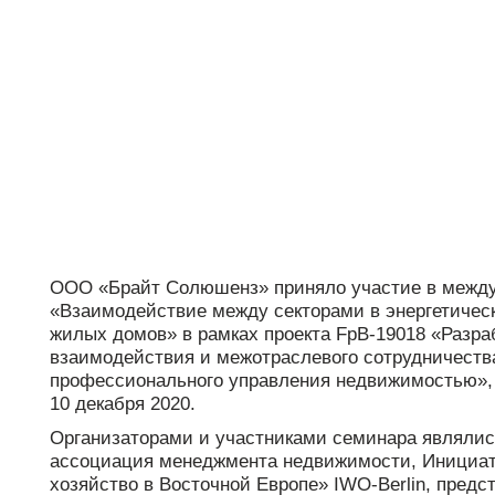
support@bs-solutions.by
Приемная
+375 (44) 555-10-92
contact@bs-solutions.by
Бухгалтерия
+375 (44) 555-39-05
buh@bs-solutions.by
ООО «Брайт Солюшенз» приняло участие в межд
«Взаимодействие между секторами в энергетичес
жилых домов» в рамках проекта FpB-19018 «Разра
взаимодействия и межотраслевого сотрудничеств
профессионального управления недвижимостью», 
10 декабря 2020.
Организаторами и участниками семинара являли
ассоциация менеджмента недвижимости, Инициа
хозяйство в Восточной Европе» IWO-Berlin, предс