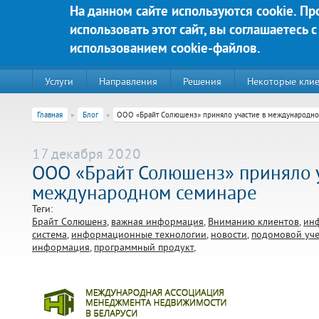
Перейти к основному содержанию
На данном сайте используются cookie. П
использовать этот сайт, вы соглашаетесь с
Яркие решения для Вашего у
использованием cookie-файлов.
Услуги
Направления
Решения
Некоторые кли
Главная
Блог
ООО «Брайт Солюшенз» приняло участие в международн
17 декабря 2020
ООО «Брайт Солюшенз» приняло у
международном семинаре
Теги:
Брайт Солюшенз
важная информация
Вниманию клиентов
ин
система
информационные технологии
новости
подомовой уче
информация
программный продукт
220020, г. Минск, пр-т Победителей д. 89, корп. 3, этаж 5, пом
Контакты:
Техническая поддержка:
тел.:+375 (44) 555-90-25