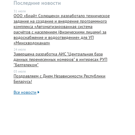
Последние новости
31 июля
ООО «Брайт Солюшенз» разработало техническое
задание на создание и внедрение программного
комплекса «Автоматизированная система
расчётов с населением (физическими лицами) за
водоснабжение и водоотведение» для УП
«Минскводоканал»
24 июля
Завершена разработка АИС "Центральная база
данных перенесенных номеров" в интересах РУП
"Белтелеком"
03 июля
Поздравляем с Днем Независимости Республики
Беларусь!
Все новости