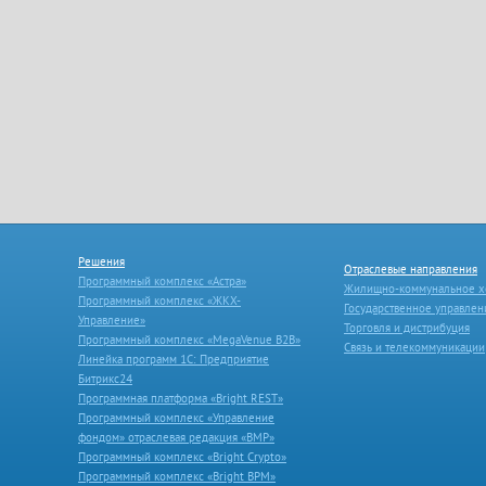
Решения
Отраслевые направления
Программный комплекс «Астра»
Жилищно-коммунальное х
Программный комплекс «ЖКХ-
Государственное управлен
Управление»
Торговля и дистрибуция
Программный комплекс «MegaVenue B2B»
Связь и телекоммуникации
Линейка программ 1С: Предприятие
Битрикс24
Программная платформа «Bright REST»
Программный комплекс «Управление
фондом» отраслевая редакция «ВМР»
Программный комплекс «Bright Crypto»
Программный комплекс «Bright BPM»