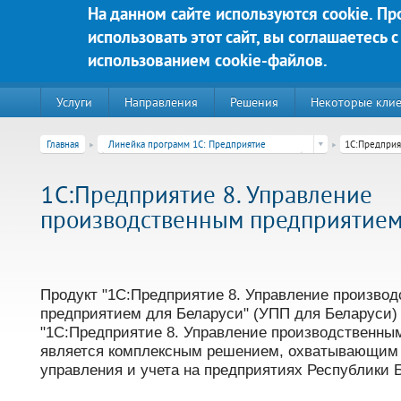
Перейти к основному содержанию
На данном сайте используются cookie. П
использовать этот сайт, вы соглашаетесь с
Яркие решения для Вашего у
использованием cookie-файлов.
Услуги
Направления
Решения
Некоторые кли
Главная
Линейка программ 1С: Предприятие
1С:Предприя
1С:Предприятие 8. Управление
производственным предприятием
Продукт "1С:Предприятие 8. Управление произво
предприятием для Беларуси" (УПП для Беларуси) 
"1С:Предприятие 8. Управление производственны
220020, г. Минск, пр-т Победителей д. 89, корп. 3, этаж 5, пом
является комплексным решением, охватывающим 
Контакты:
управления и учета на предприятиях Республики 
Техническая поддержка:
тел.:+375 (44) 555-90-25