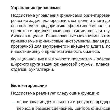
support@bs-solutions.by
Управление финансами
Приемная
+375 (44) 555-10-92
Подсистема управления финансами ориентирован
contact@bs-solutions.by
решение задач планирования, контроля и учета до
Бухгалтерия
она позволяет предприятию эффективно использо
+375 (44) 555-39-05
средства и привлеченные инвестиции, повысить 
buh@bs-solutions.by
бизнеса в целом. Реализованные механизмы опт
применяемые финансовые инструменты, делая ра
прозрачной для внутреннего и внешнего аудита, 
инвестиционную привлекательность бизнеса.
Функциональные возможности подсистемы обесп
широкого круга задач финансовой службы, планов
отделов, бухгалтерии.
Бюджетирование
Подсистема реализует следующие функции:
планирование деятельности и ресурсов предпр
период в разрезе сценариев, центров финансо