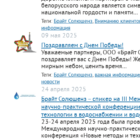
белорусского народа является сим
национальной гордости и памяти...
Теги:
Брайт Солюшенз
,
Вниманию клиенто
информация
09 мая 2025
Поздравляем с Днем Победы!
Уважаемые партнеры, ООО «Брайт
поздравляет вас с Днем Победы! Ж
мирным небом, ценить время...
Теги:
Брайт Солюшенз
,
важная информаци
новости
24 апреля 2025
Брайт Солюшенз – спикер на III М
научно-практической конференции
технологии в водоснабжении и во
23-24 апреля 2025 года была прове
Международная научно-практичес
конференция «Новые методы и техн