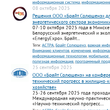
информационная система
,
информационны
support@bs-solutions.by
08 октября 2025
Приемная
+375 (44) 555-10-92
Решения ООО «Брайт Солюшенз» дл
contact@bs-solutions.by
энергетического сектора экономик
Бухгалтерия
+375 (44) 555-39-05
07-10 октября 2025 года в Минске
buh@bs-solutions.by
Белорусский энергетический и эко
«EnergyExpo». Брайт...
Теги:
АСТРА
,
Брайт Солюшенз
,
важная инф
Вниманию клиентов
,
изменения
,
информац
информационные технологии
,
мобильное
полезная информация
,
программный прод
25 сентября 2025
ООО «Брайт Солюшенз» на конфер
технический прогресс в жилищно-
хозяйстве»
25-26 сентября 2025 года проходи
Международная научно-практичес
«Научно-технический прогресс...