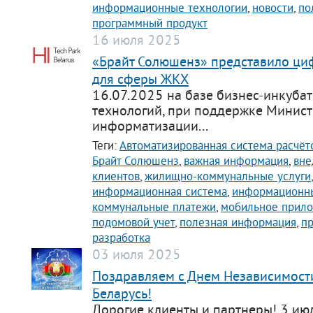
информационные технологии
,
новости
,
по
программный продукт
16 июля 2025
«Брайт Солюшенз» представило ц
для сферы ЖКХ
16.07.2025 на базе бизнес-инкуба
технологий, при поддержке Минист
информатизации...
Теги:
Автоматизированная система расчёт
Брайт Солюшенз
,
важная информация
,
вне
клиентов
,
жилищно-коммунальные услуги
информационная система
,
информационны
коммунальные платежи
,
мобильное прил
подомовой учет
,
полезная информация
,
п
разработка
03 июля 2025
Поздравляем с Днем Независимост
Беларусь!
Дорогие клиенты и партнеры! 3 июл