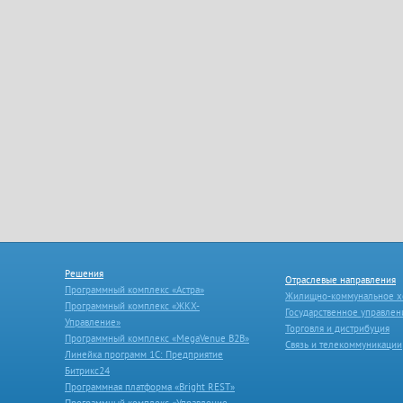
Решения
Отраслевые направления
Программный комплекс «Астра»
Жилищно-коммунальное х
Программный комплекс «ЖКХ-
Государственное управлен
Управление»
Торговля и дистрибуция
Программный комплекс «MegaVenue B2B»
Связь и телекоммуникации
Линейка программ 1С: Предприятие
Битрикс24
Программная платформа «Bright REST»