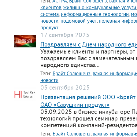
Теги:
АСТРА
,
Брайт Солюшенз
,
важная инф
клиентов
,
жилищно-коммунальные услуги
система
,
информационные технологии
,
мо
новости
,
подомовой учет
,
полезная инфор
продукт
17 сентября 2025
Поздравляем с Днем народного еди
Уважаемые клиенты и партнеры, от 
поздравляем Вас с замечательным
народного единства...
Теги:
Брайт Солюшенз
,
важная информаци
новости
03 сентября 2025
Презентация решений ООО «Брайт
ОАО «Савушкин продукт»
03.09.2025 в бизнес-инкубаторе П
технологий прошел семинар-презе
компетенций компаний-резидентов.
Теги:
Брайт Солюшенз
,
важная информаци