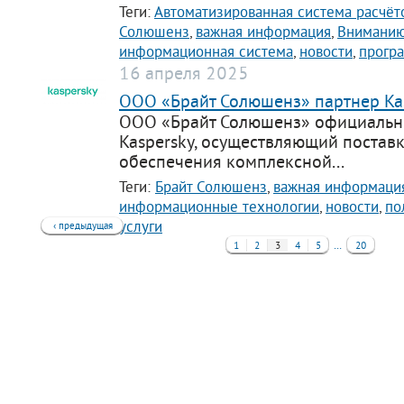
Теги:
Автоматизированная система расчёт
Солюшенз
,
важная информация
,
Вниманию
информационная система
,
новости
,
прогр
16 апреля 2025
ООО «Брайт Солюшенз» партнер Ka
ООО «Брайт Солюшенз» официальн
Kaspersky, осуществляющий постав
обеспечения комплексной...
Теги:
Брайт Солюшенз
,
важная информаци
информационные технологии
,
новости
,
по
услуги
‹ предыдущая
…
1
2
3
4
5
20