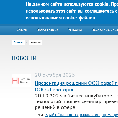
Перейти к основному содержанию
На данном сайте используются cookie. П
использовать этот сайт, вы соглашаетесь с
Яркие решения для Вашего у
использованием cookie-файлов.
Услуги
Направления
Решения
Некоторые кли
Главная
новости
новости
20 октября 2025
Презентация решений ООО «Брайт
ООО «Евроторг»
20.10.2025 в бизнес-инкубаторе П
220020, г. Минск, пр-т Победителей д. 89, корп. 3, этаж 5, пом
технологий прошел семинар-презе
решений в сфере...
Контакты:
Техническая поддержка:
Теги:
Брайт Солюшенз
,
важная информаци
тел.:+375 (44) 555-90-25