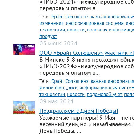
«ТИБО-2024» - международное соб
передовым опытом в...
Теги:
Брайт Солюшенз
,
важная информаци
изменения
,
информационная система
,
ин
технологии
,
новости
,
полезная информац
продукт
05 июня 2024
ООО «Брайт Солюшенз» участник 
В Минске 5-8 июня проходил юби
«ТИБО-2024» - международное соб
передовым опытом в...
Теги:
Брайт Солюшенз
,
важная информаци
жилой фонд
,
жкх
,
информационная систе
технологии
,
новости
,
подомовой учет
,
пол
09 мая 2024
Поздравляем с Днем Победы!
Уважаемые партнеры! 9 Мая — не т
весенний день, но и незабываемая,
День Победы. ...