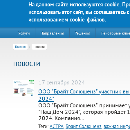
Перейти к основному содержанию
На данном сайте используются cookie. П
использовать этот сайт, вы соглашаетесь с
Яркие решения для Вашего у
использованием cookie-файлов.
Услуги
Направления
Решения
Некоторые кли
Главная
новости
новости
17 сентября 2024
ООО "Брайт Солюшенз" участник вы
2024"
ООО "Брайт Солюшенз" принимает у
220020, г. Минск, пр-т Победителей д. 89, корп. 3, этаж 5, пом
"Наш Дом 2024", которая пройдет 
2024. Компания...
Контакты:
Техническая поддержка:
Теги:
АСТРА
,
Брайт Солюшенз
,
важная инф
тел.:+375 (44) 555-90-25