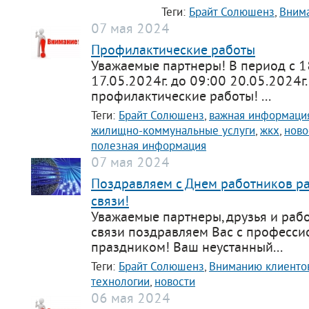
Теги:
Брайт Солюшенз
,
Вним
07 мая 2024
Профилактические работы
Уважаемые партнеры! В период с 1
17.05.2024г. до 09:00 20.05.2024г.
профилактические работы! ...
Теги:
Брайт Солюшенз
,
важная информаци
жилищно-коммунальные услуги
,
жкх
,
ново
полезная информация
07 мая 2024
Поздравляем с Днем работников ра
связи!
Уважаемые партнеры, друзья и раб
связи поздравляем Вас с професс
праздником! Ваш неустанный...
Теги:
Брайт Солюшенз
,
Вниманию клиенто
технологии
,
новости
06 мая 2024