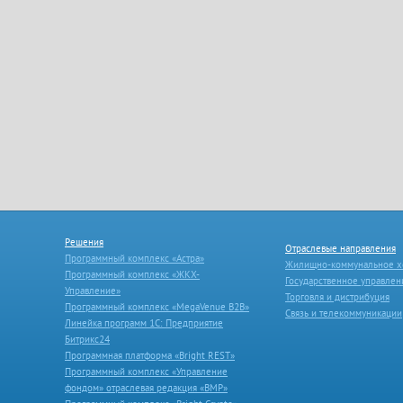
Решения
Отраслевые направления
Программный комплекс «Астра»
Жилищно-коммунальное х
Программный комплекс «ЖКХ-
Государственное управлен
Управление»
Торговля и дистрибуция
Программный комплекс «MegaVenue B2B»
Связь и телекоммуникации
Линейка программ 1С: Предприятие
Битрикс24
Программная платформа «Bright REST»
Программный комплекс «Управление
фондом» отраслевая редакция «ВМР»