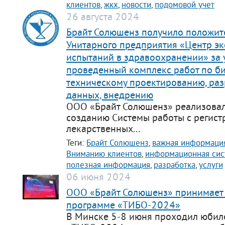
клиентов
,
жкх
,
новости
,
подомовой учет
support@bs-solutions.by
26 августа 2024
Приемная
+375 (44) 555-10-92
Брайт Солюшенз получило положит
contact@bs-solutions.by
Унитарного предприятия «Центр эк
Бухгалтерия
+375 (44) 555-39-05
испытаний в здравоохранении» за
buh@bs-solutions.by
проведенный комплекс работ по би
техническому проектированию, раз
данных, внедрению
ООО «Брайт Солюшенз» реализовал
созданию Системы работы с регис
лекарственных...
Теги:
Брайт Солюшенз
,
важная информаци
Вниманию клиентов
,
информационная сис
полезная информация
,
разработка
,
услуги
06 июня 2024
ООО «Брайт Солюшенз» принимает 
программе «ТИБО-2024»
В Минске 5-8 июня проходил юби