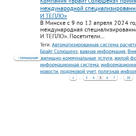
Компания «Брайт Солюшенз» принял
международной специализированн
И ТЕПЛО»
В Минске с 9 по 12 апреля 2024 г
международная специализированн
И ТЕПЛО». Посетители...
Теги:
Автоматизированная система расчёт
Брайт Солюшенз
,
важная информация
,
Вни
жилищно-коммунальные услуги
,
жилой ф
‹ предыдущая
информационная система
,
информационны
новости
,
подомовой учет
,
полезная инфор
…
…
1
3
4
5
6
7
20