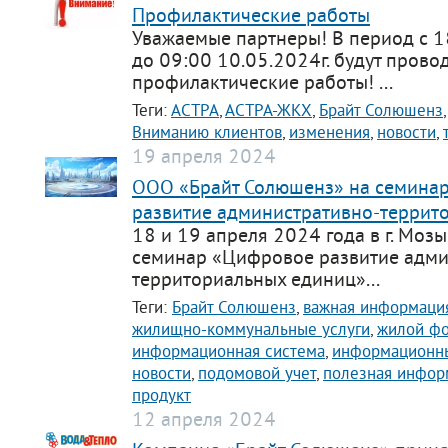
Профилактические работы
Уважаемые партнеры! В период с 1
до 09:00 10.05.2024г. будут прово
профилактические работы! ...
Теги:
АСТРА
,
АСТРА-ЖКХ
,
Брайт Солюшенз
Вниманию клиентов
,
изменения
,
новости
,
19 апреля 2024
ООО «Брайт Солюшенз» на семина
развитие административно-террит
18 и 19 апреля 2024 года в г. Моз
семинар «Цифровое развитие адми
территориальных единиц»...
Теги:
Брайт Солюшенз
,
важная информаци
жилищно-коммунальные услуги
,
жилой ф
информационная система
,
информационны
новости
,
подомовой учет
,
полезная инфор
продукт
12 апреля 2024