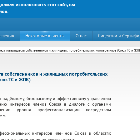
олжая использовать этот сайт, вы
лов.
Яркие решения для Вашего успеха
Email:
contact@bs-solu
E-mail
(например, mai
ешения
Некоторые клиенты
О нас
Лицензии и Сертифи
Текст сообщения:
*
оюз товариществ собственников и жилищных потребительских кооперативов (Союз ТС и ЖП
тв собственников и жилищных потребительских
оюз ТС и ЖПК)
и надёжному, безопасному и эффективному управлению
нию интересов членов Союза в диалоге с органами
Какой код на картинк
ении уровня профессионализации посредством
мм.
й д. 89, корп. 3, этаж 5, пом. 15
фессиональных интересов чле- нов Союза в областях
ники, ко- ординация их деятельности;