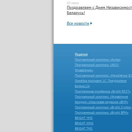
03 июля
Поздравляем с Днем Независимост
Беларусь!
Все новости
Решения
Программный комплекс «Астра»
Программный комплекс «ЖКХ-
Управление»
Программный комплекс «MegaVenue B2
Линейка программ 1С: Предприятие
Битрикс24
Программная платформа «Bright REST»
Программный комплекс «Управление
фондом» отраслевая редакция «ВМР»
Программный комплекс «Bright Crypto»
Программный комплекс «Bright BPM»
BRIGHT YMS
BRIGHT WMS
BRIGHT TMS