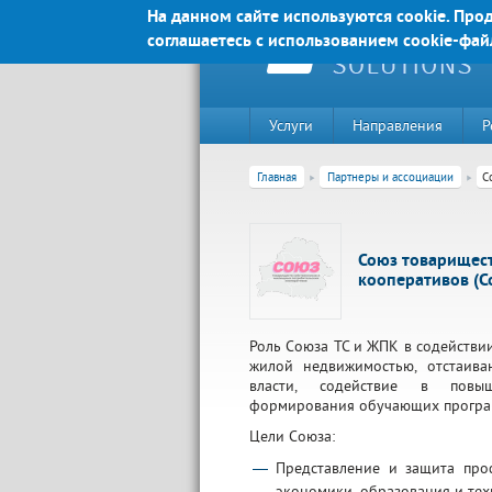
Перейти к основному содержанию
На данном сайте используются cookie. Прод
соглашаетесь с использованием cookie-фай
Услуги
Направления
Р
Главная
Партнеры и ассоциации
С
Союз товарищес
кооперативов (С
Роль Союза ТС и ЖПК в содействи
жилой недвижимостью, отстаива
власти, содействие в повыш
формирования обучающих програ
220020, г. Минск, пр-т Победителе
Цели Союза:
Контакты:
Представление и защита про
Техническая поддержка:
тел.:+375 (44) 555-90-25
экономики, образования и тех