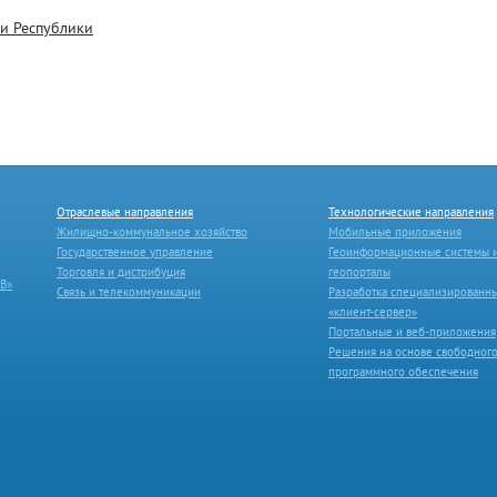
и Республики
Отраслевые направления
Технологические направления
Жилищно-коммунальное хозяйство
Мобильные приложения
Государственное управление
Геоинформационные системы 
Торговля и дистрибуция
геопорталы
B»
Связь и телекоммуникации
Разработка специализированн
«клиент-сервер»
Портальные и веб-приложения
Решения на основе свободног
программного обеспечения