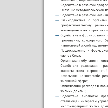
support@bs-solutions.by
Содействие в развитии профе
Приемная
Оказание методологической 
+375 (44) 555-10-92
Содействие в развитии жилищ
contact@bs-solutions.by
Взаимодействия с органами
Бухгалтерия
профессиональному решен
+375 (44) 555-39-05
buh@bs-solutions.by
законодательства и практики 
Содействие в формировании п
проживания, комфортного б
нанимателей жилой недвижимо
Предоставление информацион
членов Союза;
Организация обучения и повы
Содействия реализации прав
экономических мероприяти
использование энергосбе- ре
жилищной сфере;
Оптимизация расходов и повы
жилыми домами;
Содействие выработке пра
отвечающей интересам управ
многоквартирных жилых домах