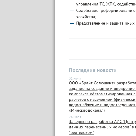
управления ТС, ЖПК, содейств
Содействие реформированию
хозяйства;
Представление и защита иных 
Последние новости
31 июля
ООО «Брайт Солюшенз» разработа
задание на создание и внедрение
комплекса «Автоматизированная с
расчётов с населением (физически
водоснабжение и водоотведение»
«Минскводоканал»
24 июля
Завершена разработка АИС "Центр
данных перенесенных номеров" в 
"Белтелеком"