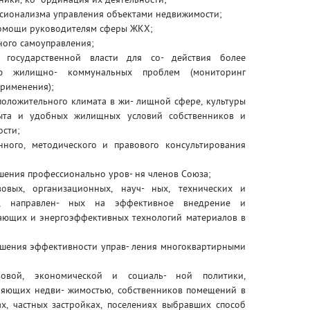
ссионализма управления объектами недвижимости;
помощи руководителям сферы ЖКХ;
ного самоуправления;
 государственной власти для со- действия более
ию жилищно- коммунальных проблем (мониторинг
применения);
оложительного климата в жи- лищной сфере, культуры
ыта и удобных жилищных условий собственников и
сти;
ного, методического и правового консультирования
шения профессионально уров- ня членов Союза;
овых, организационных, науч- ных, технических и
й, направлен- ных на эффективное внедрение и
гающих и энергоэффективных технологий материалов в
шения эффективности управ- ления многоквартирными
вовой, экономической и социаль- ной политики,
ляющих недви- жимостью, собственников помещений в
, частных застройках, поселениях выбравших способ