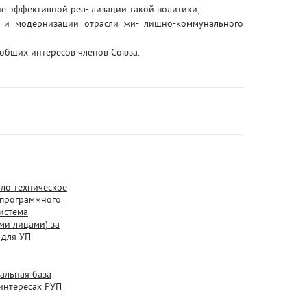
ие эффективной реа- лизации такой политики;
 и модернизации отрасли жи- лищно-коммунального
общих интересов членов Союза.
ло техническое
 программного
истема
ми лицами) за
 для УП
альная база
интересах РУП