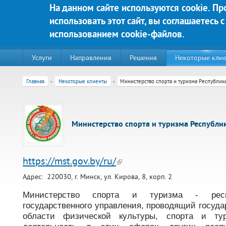
Перейти к основному содержанию
На данном сайте используются cookie. П
использовать этот сайт, вы соглашаетесь с
Яркие решения для Вашего у
использованием cookie-файлов.
Услуги
Направления
Решения
Некоторые кли
Главная
Некоторые клиенты
Министерство спорта и туризма Республик
Министерство спорта и туризма Республи
https://mst.gov.by/ru/
Адрес:
220030, г. Минск, ул. Кирова, 8, корп. 2
220020, г. Минск, пр-т Победителей д. 89, корп. 3, этаж 5, пом
Министерство спорта и туризма - респу
государственного управления, проводящий госуда
Контакты:
области физической культуры, спорта и тур
Техническая поддержка:
тел.:+375 (44) 555-90-25