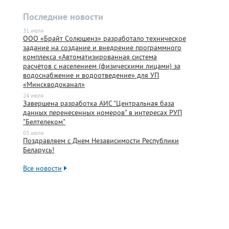
Последние новости
31 июля
ООО «Брайт Солюшенз» разработало техническое
задание на создание и внедрение программного
комплекса «Автоматизированная система
расчётов с населением (физическими лицами) за
водоснабжение и водоотведение» для УП
«Минскводоканал»
24 июля
Завершена разработка АИС "Центральная база
данных перенесенных номеров" в интересах РУП
"Белтелеком"
03 июля
Поздравляем с Днем Независимости Республики
Беларусь!
Все новости