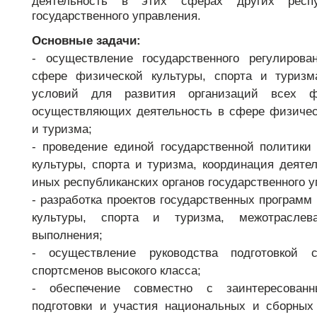
деятельность в этих сферах других респу
support@bs-solutions.by
государственного управления.
Приемная
+375 (44) 555-10-92
Основные задачи:
contact@bs-solutions.by
- осуществление государственного регулиров
Бухгалтерия
сфере физической культуры, спорта и туризм
+375 (44) 555-39-05
buh@bs-solutions.by
условий для развития организаций всех ф
осуществляющих деятельность в сфере физическ
и туризма;
- проведение единой государственной политики
культуры, спорта и туризма, координация деяте
иных республиканских органов государственного у
- разработка проектов государственных программ
культуры, спорта и туризма, межотраслев
выполнения;
- осуществление руководства подготовкой с
спортсменов высокого класса;
- обеспечение совместно с заинтересован
подготовки и участия национальных и сборных