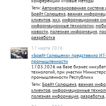
конференции «Новые методы
Теги:
Автоматизированная система 
Брайт Солюшенз
,
важная информац
клиентов
,
жкх
,
информационная си
информационные технологии
,
моби
новости
,
полезная информация
,
пр
разработка
17 марта 2026
«Брайт Солюшенз» представило ИТ
промышленности
17.03.2026 на базе бизнес-инкуба
технологий, при участии Министерс
промышленности Республики
Теги:
Брайт Солюшенз
,
важная инф
клиентов
,
информационные технол
полезная информация
,
разработка