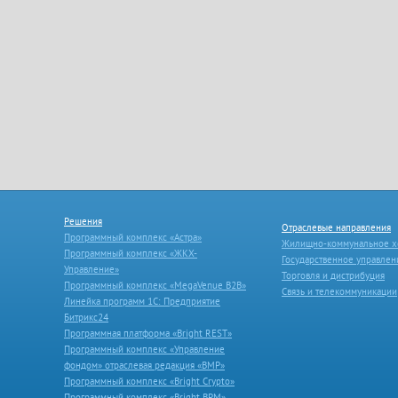
Решения
Отраслевые направления
Программный комплекс «Астра»
Жилищно-коммунальное х
Программный комплекс «ЖКХ-
Государственное управлен
Управление»
Торговля и дистрибуция
Программный комплекс «MegaVenue B2B»
Связь и телекоммуникации
Линейка программ 1С: Предприятие
Битрикс24
Программная платформа «Bright REST»
Программный комплекс «Управление
фондом» отраслевая редакция «ВМР»
Программный комплекс «Bright Crypto»
Программный комплекс «Bright BPM»