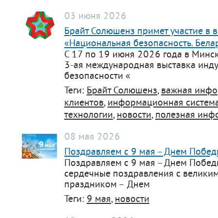
03 июня 2026
Брайт Солюшенз примет участие в 
«Национальная безопасность. Бела
С 17 по 19 июня 2026 года в Минс
3-ая международная выставка инд
безопасности «
Теги:
Брайт Солюшенз
,
важная инф
клиентов
,
информационная систем
технологии
,
новости
,
полезная инф
08 мая 2026
Поздравляем с 9 мая – Днем Побед
Поздравляем с 9 мая – Днем Побед
сердечные поздравления с великим
праздником – Днем
Теги:
9 мая
,
новости