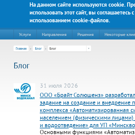
Перейти к основному содержанию
На данном сайте используются cookie. П
использовать этот сайт, вы соглашаетесь с
Яркие решения для Вашего у
использованием cookie-файлов.
Услуги
Направления
Решения
Некоторые кли
Главная
Блог
Блог
Блог
31 июля 2026
ООО «Брайт Солюшенз» разработал
задание на создание и внедрение 
комплекса «Автоматизированная си
220020, г. Минск, пр-т Победителей д. 89, корп. 3, этаж 5, пом
населением (физическими лицами)
Контакты:
и водоотведение» для УП «Минскв
Техническая поддержка:
Основными функциями «Автоматиз
тел.:+375 (44) 555-90-25