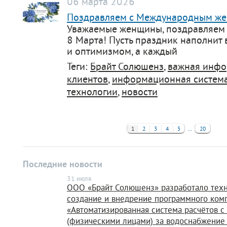
06 марта 2026
Поздравляем с Международным же
Уважаемые женщины, поздравляем
8 Марта! Пусть праздник наполнит 
и оптимизмом, а каждый
Теги:
Брайт Солюшенз
,
важная инф
клиентов
,
информационная систем
технологии
,
новости
…
1
2
3
4
5
20
Последние новости
31 июля
ООО «Брайт Солюшенз» разработало техн
создание и внедрение программного ком
«Автоматизированная система расчётов с
(физическими лицами) за водоснабжение