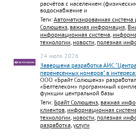
расчётов с населением (физически
support@bs-solutions.by
водоснабжение и
Приемная
+375 (44) 555-10-92
Теги:
Автоматизированная система 
contact@bs-solutions.by
Солюшенз
,
важная информация
,
Вн
Бухгалтерия
+375 (44) 555-39-05
информационная система
,
информ
buh@bs-solutions.by
технологии
,
новости
,
полезная инф
24 июля 2026
Завершена разработка АИС "Центр
перенесенных номеров" в интереса
ООО «Брайт Солюшенз» разработал
«Белтелеком» программный компле
функции центральной базы
Теги:
Брайт Солюшенз
,
важная инф
клиентов
,
информационная систем
технологии
,
новости
,
полезная инф
разработка
,
услуги