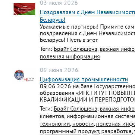
03 июля 2026
Поздравляем с Днем Независимост
Беларусь!
Уважаемые партнеры! Примите сам
поздравления с Днем Независимос
Беларусь! Пусть в этот
Теги:
Брайт Солюшенз
,
важная инф
полезная информация
09 июня 2026
Цифровизация промышленности
09.06.2026 на базе Государственн
образования «ИНСТИТУТ ПОВЫШ
КВАЛИФИКАЦИИ И ПЕРЕПОДГОТО
Теги:
Брайт Солюшенз
,
важная инф
клиентов
,
информационная систем
технологии
,
новости
,
полезная инф
программный продукт
,
разработка
,