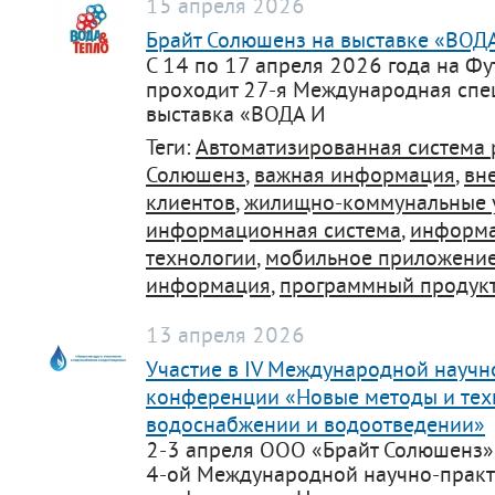
15 апреля 2026
Брайт Солюшенз на выставке «ВОД
С 14 по 17 апреля 2026 года на Ф
проходит 27-я Международная сп
выставка «ВОДА И
Теги:
Автоматизированная система 
Солюшенз
,
важная информация
,
вн
клиентов
,
жилищно-коммунальные у
информационная система
,
информ
технологии
,
мобильное приложени
информация
,
программный продук
13 апреля 2026
Участие в IV Международной научн
конференции «Новые методы и тех
водоснабжении и водоотведении»
2-3 апреля ООО «Брайт Солюшенз» 
4-ой Международной научно-прак