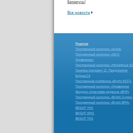
Беларусь!
Все новости
Решения
Программный комплекс «Астра»
Программный комплекс «ЖКХ-
Управление»
Программный комплекс «MegaVenue B2
Линейка программ 1С: Предприятие
Битрикс24
Программная платформа «Bright REST»
Программный комплекс «Управление
фондом» отраслевая редакция «ВМР»
Программный комплекс «Bright Crypto»
Программный комплекс «Bright BPM»
BRIGHT YMS
BRIGHT WMS
BRIGHT TMS