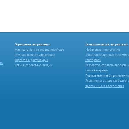
Отраслевые направления
Технологические направления
Жилищно-коммунальное хозяйство
Мобильные приложения
Государственное управление
Геоинформационные системы 
Торговля и дистрибуция
геопорталы
B»
Связь и телекоммуникации
Разработка специализированн
«клиент-сервер»
Портальные и веб-приложения
Решения на основе свободног
программного обеспечения