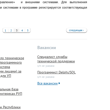
правление» и внешними системами. Для выполнения
и системами в программе регистрируется соответствующая
следующая ›
1
2
3
4
5
Вакансии
Специалист службы
ло техническое
технической поддержки
 программного
з/п не указана
истема
ми лицами) за
Программист Delphi/SQL
 для УП
з/п не указана
Все вакансии
альная база
интересах РУП
и Республики