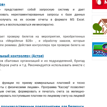
ов»
»
представляет собой запросную систему и дает
ровать нерегламентированные запросы к базе данных
получать на их основе отчеты в формате MS Excel.
ть и воспользоваться им многократно.
ает проверку билетов на мероприятия, приобретенных
кса «MegaVenue B2B» , и обработку заказов, которые
fline режимах. Действия контроллера при проверке билета не
ьный контролер» (Астра)
ов сбытовых организаций и их подразделений, бригад
оров учета и т.д. Рекомендуется использовать вместе с
.
т функции по приему коммунальных платежей и тесно
ты с физическими лицами». Программа "Кассир" позволяет
вым счетам, формировать и печатать счета за жилищно-
рировать поступившие платежи по лицевому счету на лицевой
е производственным предприятием для Беларуси