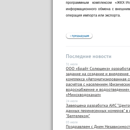
программным комплексом «ЖКХ-У
информационного обмена с внешним
операция импорта или экспорта.
‹ предыдущая
Последние новости
31 июля
ООО «Брайт Солюшенз» разработа
задание на создание и внедрение
комплекса «Автоматизированная с
расчётов с населением (физически
водоснабжение и водоотведение»
«Минскводоканал»
24 июля
Завершена разработка АИС "Центр
данных перенесенных номеров" в 
"Белтелеком"
03 июля
Поздравляем с Днем Независимост