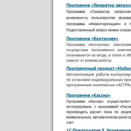
support@bs-solutions.by
Программа «Генератор запрос
Приемная
Программа «Генератор запросов
+375 (44) 555-10-92
возможность пользователю форми
contact@bs-solutions.by
программы «Инвентаризация» и 
Бухгалтерия
Подготовленный запрос можно сохрани
+375 (44) 555-39-05
buh@bs-solutions.by
Программа «Контролер»
Программа «Контролер» обеспечив
посредствам программного компле
оплачиваются на входе, в online и of
зависят от режима работы.
Программный продукт «Мобил
Автоматизация работы контролер
по установке индивидуальных приб
программным комплексом «АСТРА»
Программа «Кассир»
Программа «Кассир» осуществляе
интегрирована с программой «Расче
производить расчет пени по лице
коммунальные, автоматически регист
счет.
1С:Предприятие 8. Управлени