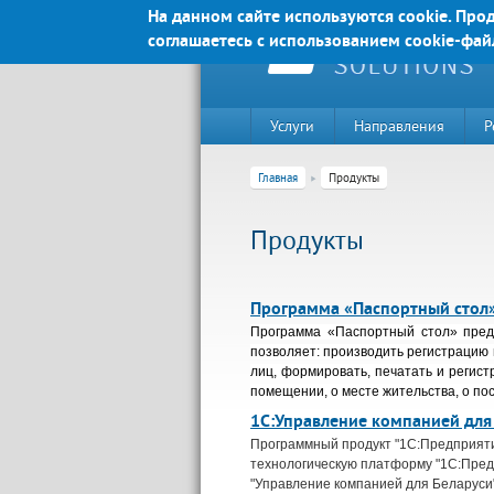
Перейти к основному содержанию
На данном сайте используются cookie. Прод
соглашаетесь с использованием cookie-фай
Услуги
Направления
Р
Главная
Продукты
Продукты
Программа «Паспортный стол
Программа «Паспортный стол» пред
позволяет: производить регистрацию
лиц, формировать, печатать и регист
помещении, о месте жительства, о по
220020, г. Минск, пр-т Победителе
1С:Управление компанией для
Программный продукт "1С:Предприяти
Контакты:
технологическую платформу "1С:Пред
Техническая поддержка:
"Управление компанией для Беларуси"
тел.:+375 (44) 555-90-25