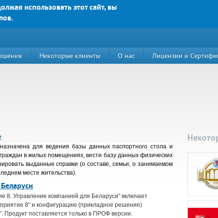
олжая использовать этот сайт, вы
лов.
Яркие решения для Вашего успеха
Email:
contact@bs-solu
E-mail
(например, mai
ешения
Некоторые клиенты
О нас
Лицензии и Сертифи
Текст сообщения:
*
»
Некото
назначена для ведения базы данных паспортного стола и
 граждан в жилых помещениях, вести базу данных физических
Какой код на картинк
рировать выданные справки (о составе, семьи, о занимаемом
следнем месте жительства).
й д. 89, корп. 3, этаж 5, пом. 15
 Беларуси
е 8. Управление компанией для Беларуси" включает
приятие 8" и конфигурацию (прикладное решение)
. Продукт поставляется только в ПРОФ версии.