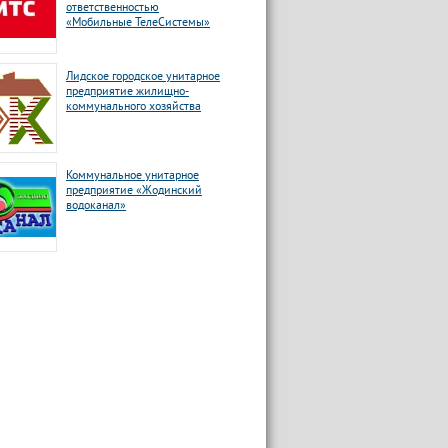
ответственностью
«Мобильные ТелеСистемы»
Лидское городское унитарное
предприятие жилищно-
коммунального хозяйства
Коммунальное унитарное
предприятие «Жодинский
водоканал»