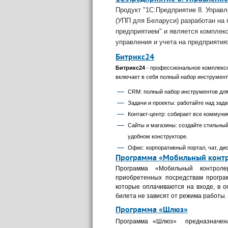
Продукт "1С:Предприятие 8. Управ
(УПП для Беларуси) разработан на 
предприятием" и является компле
управления и учета на предприятия
Битрикс24
Битрикс24
- профессиональное комплексн
включает в себя полный набор инструмент
CRM: полный набор инструментов для 
Задачи и проекты: работайте над зад
Контакт-центр: собирает все коммуни
Сайты и магазины: создайте стильный
удобном конструкторе.
Офис: корпоративный портал, чат, ди
Программа «Мобильный конт
Программа «Мобильный контроле
приобретенных посредствам програ
которые оплачиваются на входе, в on
билета не зависят от режима работы.
Программа «Шлюз»
Программа
«
Шлюз
»
предназначена