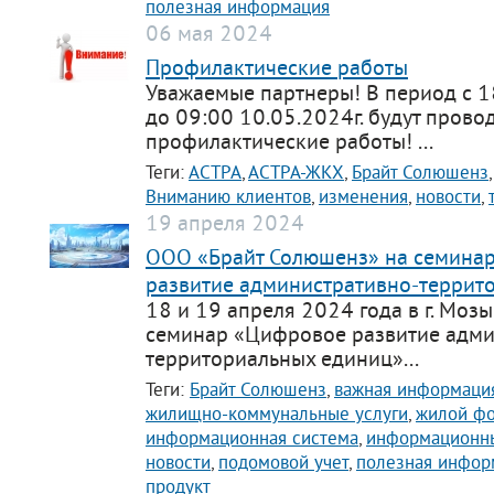
полезная информация
support@bs-solutions.by
06 мая 2024
Приемная
+375 (44) 555-10-92
Профилактические работы
contact@bs-solutions.by
Уважаемые партнеры! В период с 1
Бухгалтерия
до 09:00 10.05.2024г. будут прово
+375 (44) 555-39-05
профилактические работы! ...
buh@bs-solutions.by
Теги:
АСТРА
,
АСТРА-ЖКХ
,
Брайт Солюшенз
Вниманию клиентов
,
изменения
,
новости
,
19 апреля 2024
ООО «Брайт Солюшенз» на семина
развитие административно-террит
18 и 19 апреля 2024 года в г. Моз
семинар «Цифровое развитие адми
территориальных единиц»...
Теги:
Брайт Солюшенз
,
важная информаци
жилищно-коммунальные услуги
,
жилой ф
информационная система
,
информационны
новости
,
подомовой учет
,
полезная инфор
продукт