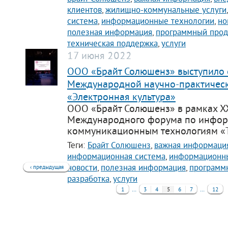
клиентов
,
жилищно-коммунальные услуги
система
,
информационные технологии
,
но
полезная информация
,
программный прод
техническая поддержка
,
услуги
17 июня 2022
ООО «Брайт Солюшенз» выступило 
Международной научно-практичес
«Электронная культура»
ООО «Брайт Солюшенз» в рамках XX
Международного форума по инфо
коммуникационным технологиям «Т
Теги:
Брайт Солюшенз
,
важная информаци
информационная система
,
информационны
новости
,
полезная информация
,
программ
‹ предыдущая
разработка
,
услуги
…
…
1
3
4
5
6
7
12