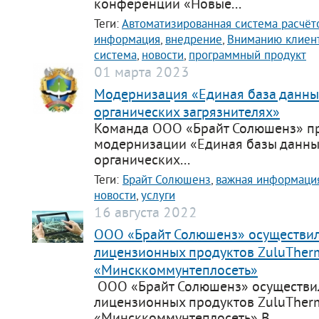
конференции «Новые...
Теги:
Автоматизированная система расчёт
информация
,
внедрение
,
Вниманию клиен
система
,
новости
,
программный продукт
01 марта 2023
Модернизация «Единая база данны
органических загрязнителях»
Команда ООО «Брайт Солюшенз» пр
модернизации «Единая базы данны
органических...
Теги:
Брайт Солюшенз
,
важная информаци
новости
,
услуги
16 августа 2022
ООО «Брайт Солюшенз» осуществил
лицензионных продуктов ZuluTher
«Минсккоммунтеплосеть»
ООО «Брайт Солюшенз» осуществил
лицензионных продуктов ZuluTher
«Минсккоммунтеплосеть» В...