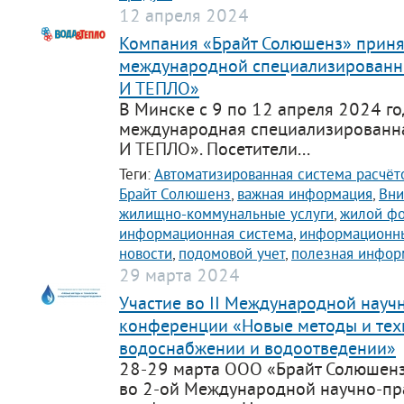
12 апреля 2024
Компания «Брайт Солюшенз» принял
международной специализированн
И ТЕПЛО»
В Минске с 9 по 12 апреля 2024 г
международная специализированн
И ТЕПЛО». Посетители...
Теги:
Автоматизированная система расчёт
Брайт Солюшенз
,
важная информация
,
Вни
жилищно-коммунальные услуги
,
жилой ф
информационная система
,
информационны
новости
,
подомовой учет
,
полезная инфор
29 марта 2024
Участие во II Международной науч
конференции «Новые методы и тех
водоснабжении и водоотведении»
28-29 марта ООО «Брайт Солюшенз
во 2-ой Международной научно-пр