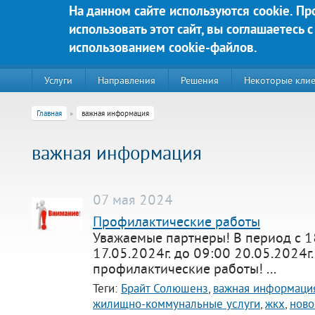
Перейти к основному содержанию
На данном сайте используются cookie. П
использовать этот сайт, вы соглашаетесь с
Яркие решения для Вашего у
использованием cookie-файлов.
Услуги
Направления
Решения
Некоторые кли
Главная
важная информация
важная информация
07 мая 2024
Профилактические работы
Уважаемые партнеры! В период с 1
17.05.2024г. до 09:00 20.05.2024г.
220020, г. Минск, пр-т Победителей д. 89, корп. 3, этаж 5, пом
профилактические работы! ...
Теги:
Брайт Солюшенз
,
важная информаци
Контакты:
Техническая поддержка:
жилищно-коммунальные услуги
,
жкх
,
ново
тел.:+375 (44) 555-90-25