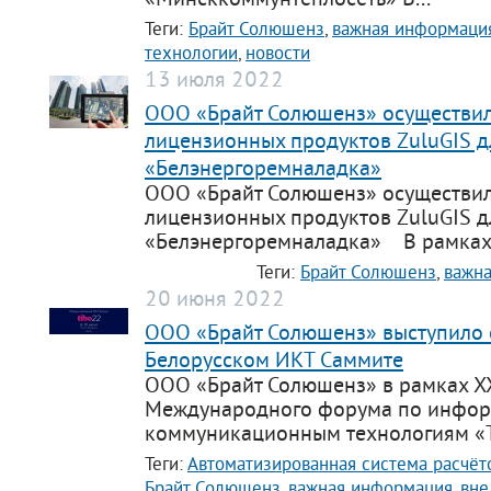
Теги:
Брайт Солюшенз
,
важная информаци
технологии
,
новости
13 июля 2022
ООО «Брайт Солюшенз» осуществил
лицензионных продуктов ZuluGIS 
«Белэнергоремналадка»
ООО «Брайт Солюшенз» осуществил
лицензионных продуктов ZuluGIS 
«Белэнергоремналадка» В рамках.
Теги:
Брайт Солюшенз
,
важн
20 июня 2022
ООО «Брайт Солюшенз» выступило 
Белорусском ИКТ Саммите
ООО «Брайт Солюшенз» в рамках XX
Международного форума по инфо
коммуникационным технологиям «Т
Теги:
Автоматизированная система расчёт
Брайт Солюшенз
,
важная информация
,
вне