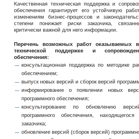
Качественная техническая поддержка и сопрово
support@bs-solutions.by
обеспечения гарантирует его устойчивую рабо
Приемная
изменениям бизнес-процессов и законодательс
+375 (44) 555-10-92
contact@bs-solutions.by
степени понижает риски заказчика, связан
Бухгалтерия
критически важной для него информации.
+375 (44) 555-39-05
buh@bs-solutions.by
Перечень возможных работ оказываемых в
технической поддержке и сопровожде
обеспечения:
консультационная поддержка по методике р
обеспечением;
выпуск новых версий и сборок версий програм
информирование о появлении новых верс
программного обеспечения;
консультирование по обновлению верси
программного обеспечения, находящегос
заказчика;
обновление версий (сборок версий) программно