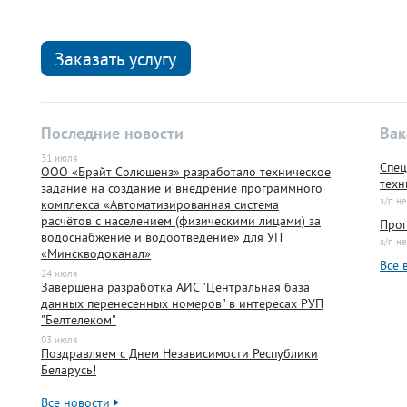
Заказать услугу
Последние новости
Вак
31 июля
Спец
ООО «Брайт Солюшенз» разработало техническое
техн
задание на создание и внедрение программного
з/п не
комплекса «Автоматизированная система
расчётов с населением (физическими лицами) за
Прог
водоснабжение и водоотведение» для УП
з/п не
«Минскводоканал»
Все 
24 июля
Завершена разработка АИС "Центральная база
данных перенесенных номеров" в интересах РУП
"Белтелеком"
03 июля
Поздравляем с Днем Независимости Республики
Беларусь!
Все новости