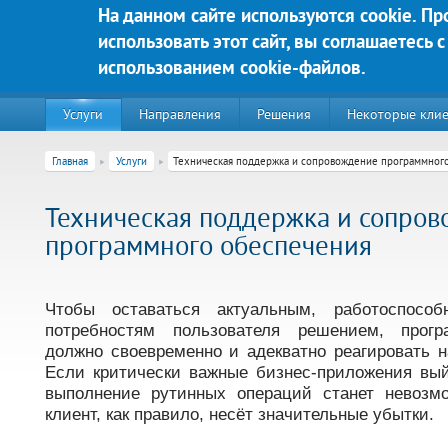
Перейти к основному содержанию
На данном сайте используются cookie. П
использовать этот сайт, вы соглашаетесь с
Яркие решения для Вашего у
использованием cookie-файлов.
Услуги
Направления
Решения
Некоторые кли
Главная
Услуги
Техническая поддержка и сопровождение программног
Техническая поддержка и сопро
программного обеспечения
Чтобы оставаться актуальным, работоспос
потребностям пользователя решением, прогр
должно своевременно и адекватно реагировать н
Если критически важные бизнес-приложения вый
220020, г. Минск, пр-т Победителей д. 89, корп. 3, этаж 5, пом
выполнение рутинных операций станет невозм
Контакты:
клиент, как правило, несёт значительные убытки.
Техническая поддержка:
тел.:+375 (44) 555-90-25