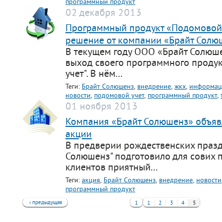
программный продукт
support@bs-solutions.by
02 декабря 2013
Приемная
Программный продукт «Подомовой 
+375 (44) 555-10-92
contact@bs-solutions.by
решение от компании «Брайт Солю
Бухгалтерия
В текущем году ООО «Брайт Солюш
+375 (44) 555-39-05
выход своего программного проду
buh@bs-solutions.by
учет". В нём...
Теги:
Брайт Солюшенз
,
внедрение
,
жкх
,
информац
новости
,
подомовой учет
,
программный продукт
,
01 ноября 2013
Компания «Брайт Солюшенз» объяв
акции
В предверии рождественских празд
Солюшенз" подготовило для сових 
клиентов приятный...
Теги:
акция
,
Брайт Солюшенз
,
внедрение
,
новости
программный продукт
‹ предыдущая
1
1
2
3
4
5