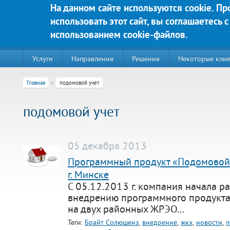
Перейти к основному содержанию
На данном сайте используются cookie. П
использовать этот сайт, вы соглашаетесь с
Яркие решения для Вашего у
использованием cookie-файлов.
Услуги
Направления
Решения
Некоторые кли
Главная
подомовой учет
подомовой учет
05 декабря 2013
Программный продукт «Подомовой 
г. Минске
С 05.12.2013 г. компания начала р
220020, г. Минск, пр-т Победителей д. 89, корп. 3, этаж 5, пом
внедрению программного продукта
на двух районных ЖРЭО...
Контакты:
Техническая поддержка:
Теги:
Брайт Солюшенз
,
внедрение
,
жкх
,
новости
,
п
тел.:+375 (44) 555-90-25