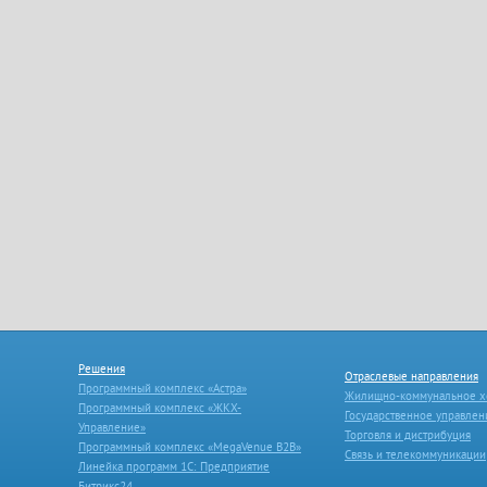
Решения
Отраслевые направления
Программный комплекс «Астра»
Жилищно-коммунальное х
Программный комплекс «ЖКХ-
Государственное управлен
Управление»
Торговля и дистрибуция
Программный комплекс «MegaVenue B2B»
Связь и телекоммуникации
Линейка программ 1С: Предприятие
Битрикс24