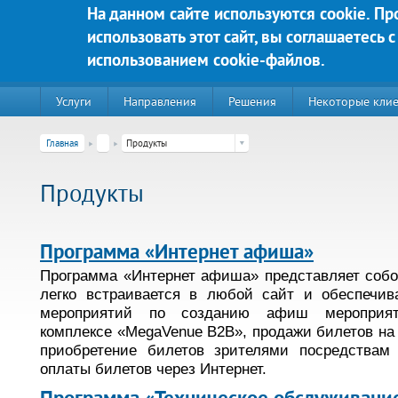
Перейти к основному содержанию
На данном сайте используются cookie. П
использовать этот сайт, вы соглашаетесь с
Яркие решения для Вашего у
использованием cookie-файлов.
Услуги
Направления
Решения
Некоторые кли
Главная
Продукты
Продукты
Программа «Интернет афиша»
Программа «Интернет афиша» представляет собо
легко встраивается в любой сайт и обеспечив
мероприятий по созданию афиш мероприя
комплексе «MegaVenue B2B», продажи билетов на 
220020, г. Минск, пр-т Победителей д. 89, корп. 3, этаж 5, пом
приобретение билетов зрителями посредствам
Контакты:
оплаты билетов через Интернет.
Техническая поддержка:
тел.:+375 (44) 555-90-25