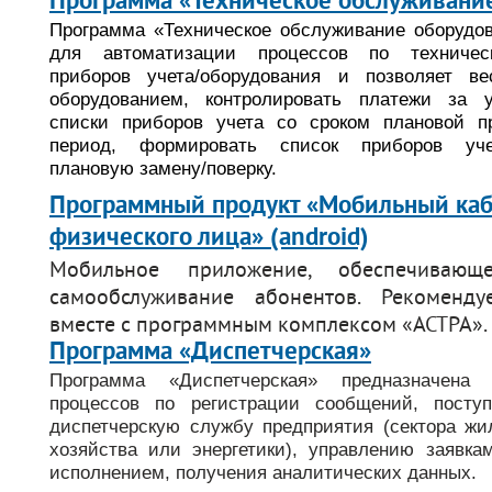
Программа «Техническое обслуживани
support@bs-solutions.by
Программа «Техническое обслуживание оборудов
Приемная
для автоматизации процессов по техничес
+375 (44) 555-10-92
приборов учета/оборудования и позволяет в
contact@bs-solutions.by
оборудованием, контролировать платежи за 
Бухгалтерия
+375 (44) 555-39-05
списки приборов учета со сроком плановой п
buh@bs-solutions.by
период, формировать список приборов уче
плановую замену/поверку.
Программный продукт «Мобильный каб
физического лица» (android)
Мобильное приложение, обеспечивающ
самообслуживание абонентов. Рекоменду
вместе с программным комплексом «АСТРА».
Программа «Диспетчерская»
Программа «Диспетчерская» предназначена
процессов по регистрации сообщений, посту
диспетчерскую службу предприятия (сектора жи
хозяйства или энергетики), управлению заявка
исполнением, получения аналитических данных.